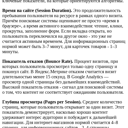
ключевые показатели, на которые ориентируются алгоритмы.
Время на сайте (Session Duration).
Это продолжительность
пребывания пользователя на ресурсе в рамках одного визита.
Причём поисковые системы оценивают не просто «время в
браузере», а время активного взаимодействия: чтение, клики,
прокрутка, заполнение форм. Если вкладка открыта, но
пользователь переключился на другое окно - это уже не
считается активным временем. Для информационных страниц
нормой может быть 3–7 минут, для карточек товаров - 1–3
минуты.
Показатель отказов (Bounce Rate).
Процент визитов, при
которых пользователь просмотрел только одну страницу и
покинул сайт. В Яндекс.Метрике отказом считается визит
длительностью менее 15 секунд. В Google Analytics —
просмотр одной страницы без дальнейших взаимодействий.
Высокий показатель отказов - сигнал для поисковой системы
о том, что контент не соответствует ожиданиям пользователя.
Глубина просмотра (Pages per Session).
Среднее количество
страниц, которые пользователь открывает за один визит. Этот
показатель демонстрирует, насколько хорошо контент
удерживает интерес аудитории и побуждает к дальнейшей
навигации. Для интернет-магазинов нормой считается 4–8
страниц, для информационных сайтов - 2–4 страницы.