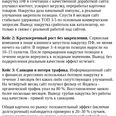
накрутку ПФ в сочетании с качественной доработкой сайта:
улучшил контент, ускорил загрузку, переработал карточки
товаров. Накрутка дала начальный импульс, а реальные
улучшения закрепили позиции. Спустя 8 месяцев сайт
стабильно удерживал ТОП 3-5 по основным коммерческим
запросам. Вывод: накрутка сработала как катализатор, но
только в связке с реальной работой над сайтом.
Кейс 2: Краткосрочный рост без закрепления.
Сервисная
компания в нише клининга запустила накрутку ПФ, не меняя
ничего на сайте. В первые 3–4 недели позиции выросли на
10–15 пунктов. После прекращения накрутки позиции в
течение недели вернулись к исходным значениям. Вывод: без
подкрепления реальным качеством эффект исчезает.
Кейс 3: Санкции и потеря трафика.
Информационный сайт
о финансах агрессивно использовал ботовую накрутку в
течение 3 месяцев без каких-либо сопутствующих улучшений.
На четвёртый месяц сайт получил фильтр от Яндекса -
органический трафик упал на 80 %. Восстановление заняло
более несколько месяцев. Вывод: грубая накрутка без работы
над качеством - прямой путь к санкциям.
Общая картина по рынку: положительный эффект (включая
долгосрочный) наблюдается примерно в 20–30 % случаев,