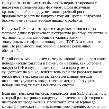
конкурентных нишах хотя бы раз экспериментировали с
накруткой поведенческих факторов. Одни получили
краткосрочный рост, другие - долгосрочный рост и
продолжают работу по накрутке годами. Третьи потратили
бюджет и не увидели вообще никакого эффекта.
Накрутка ПФ - тема, которая из закрытых чатов и серых
форумов давно перекочевала в открытую рекламу: агентства и
частные исполнители обещают «живые клики»,
«натуральный трафик» и попадание в ТОП-3 за считанные
дни. Но реальность, как обычно, сложнее рекламных
обещаний.
В этой статье мы проведём исчерпывающий разбор: что такое
поведенческие факторы и почему они важны, как устроена
накрутка ПФ изнутри, какие сервисы и программы
существуют на рынке, действительно ли это работает, какие
риски несёт владелец сайта, какие легальные методы
позволяют улучшить поведенческие метрики без угрозы
попадания под фильтры поисковых систем.
Если вы - владелец бизнеса, маркетолог или SEO-специалист,
который рассматривает накрутку поведенческих факторов как
инструмент продвижения, прочитайте этот материал до
конца. Он поможет принять взвешенное решение, основанное