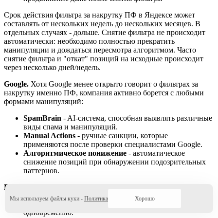
Срок действия фильтра за накрутку ПФ в Яндексе может
составлять от нескольких недель до нескольких месяцев. В
отдельных случаях - дольше. Снятие фильтра не происходит
автоматически: необходимо полностью прекратить
манипуляции и дождаться пересмотра алгоритмом. Часто
снятие фильтра и "откат" позиций на исходные происходит
через несколько дней/недель.
Google.
Хотя Google менее открыто говорит о фильтрах за
накрутку именно ПФ, компания активно борется с любыми
формами манипуляций:
SpamBrain
- AI-система, способная выявлять различные
виды спама и манипуляций.
Manual Actions
- ручные санкции, которые
применяются после проверки специалистами Google.
Алгоритмическое понижение
- автоматическое
снижение позиций при обнаружении подозрительных
паттернов.
Признаки попадания под фильтр:
Мы используем файлы куки -
Политика
Хорошо
Резкое падение позиций по многим запросам
одновременно.