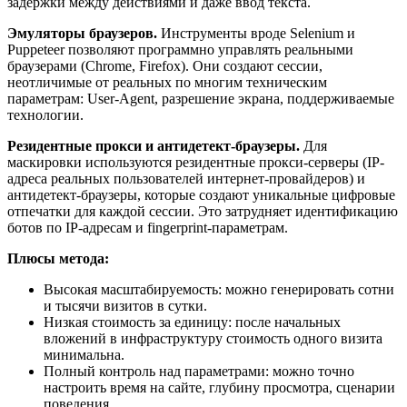
задержки между действиями и даже ввод текста.
Эмуляторы браузеров.
Инструменты вроде Selenium и
Puppeteer позволяют программно управлять реальными
браузерами (Chrome, Firefox). Они создают сессии,
неотличимые от реальных по многим техническим
параметрам: User-Agent, разрешение экрана, поддерживаемые
технологии.
Резидентные прокси и антидетект-браузеры.
Для
маскировки используются резидентные прокси-серверы (IP-
адреса реальных пользователей интернет-провайдеров) и
антидетект-браузеры, которые создают уникальные цифровые
отпечатки для каждой сессии. Это затрудняет идентификацию
ботов по IP-адресам и fingerprint-параметрам.
Плюсы метода:
Высокая масштабируемость: можно генерировать сотни
и тысячи визитов в сутки.
Низкая стоимость за единицу: после начальных
вложений в инфраструктуру стоимость одного визита
минимальна.
Полный контроль над параметрами: можно точно
настроить время на сайте, глубину просмотра, сценарии
поведения.