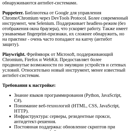
обнаруживаются антибот-системами.
Puppeteer.
Библиотека от Google для управления
Chrome/Chromium через DevTools Protocol. Более современный
инструмент, чем Selenium. Поддерживает headless-режим (без
отображения окна браузера), что ускоряет работу. Также имеет
узнаваемые fingerprint-признаки, их сложнее обнаружить, но
на практике - очень часто попадают на капчу (антибот
защиту).
Playwright.
Фреймворк от Microsoft, поддерживающий
Chromium, Firefox и WebKit. Предоставляет более
продвинутые возможности по эмуляции устройств и сетевых
условий. Относительно новый инструмент, менее известный
антибот-системам.
Требования к настройке:
Знание языков программирования (Python, JavaScript,
C#).
Понимание веб-технологий (HTML, CSS, JavaScript,
HTTP).
Инфраструктура: серверы, резидентные прокси,
антидетект-решения.
Постоянная поддержка: обновление скриптов при