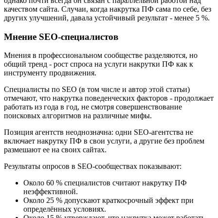
однако почти всегда он связан с параллельной работой над
качеством сайта. Случаи, когда накрутка ПФ сама по себе, без
других улучшений, давала устойчивый результат - менее 5 %.
Мнение SEO-специалистов
Мнения в профессиональном сообществе разделяются, но
общий тренд - рост спроса на услуги накрутки ПФ как к
инструменту продвижения.
Специалисты по SEO (в том числе и автор этой статьи)
отмечают, что накрутка поведенческих факторов - продолжает
работать из года в год, не смотря совершенствование
поисковых алгоритмов на различные мифы.
Позиция агентств неоднозначна: одни SEO-агентства не
включает накрутку ПФ в свои услуги, а другие без проблем
размешают ее на своих сайтах.
Результаты опросов в SEO-сообществах показывают:
Около 60 % специалистов считают накрутку ПФ
неэффективной.
Около 25 % допускают краткосрочный эффект при
определённых условиях.
Около 15 % утверждают, что накрутка может работать,