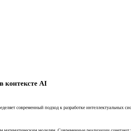
в контексте AI
ределяет современный подход к разработке интеллектуальных си
ым математическим моделям. Современные реализации сочетают 