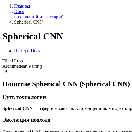
Главная
Docs
База знаний и глоссарий
Spherical CNN
Spherical CNN
Назад в Docs
Tilted Loss
Archimedean Pairing
49
Понятие Spherical CNN (Spherical CNN) 
Суть технологии
Spherical CNN
— сферическая cnn. Это концепция, которая оп
Эволюция подхода
Идея Spherical CNN развивалась от простых эвристик к сложн