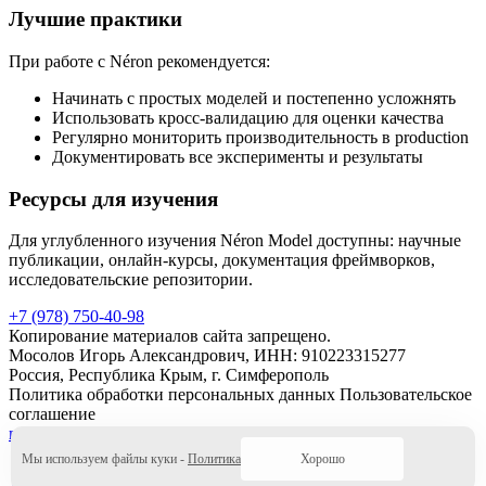
Лучшие практики
При работе с Néron рекомендуется:
Начинать с простых моделей и постепенно усложнять
Использовать кросс-валидацию для оценки качества
Регулярно мониторить производительность в production
Документировать все эксперименты и результаты
Ресурсы для изучения
Для углубленного изучения Néron Model доступны: научные
публикации, онлайн-курсы, документация фреймворков,
исследовательские репозитории.
+7 (978) 750-40-98
Копирование материалов сайта запрещено.
Мосолов Игорь Александрович, ИНН: 910223315277
Россия, Республика Крым, г. Симферополь
Политика обработки персональных данных
Пользовательское
соглашение
me@mosolovi.ru
+7 (978) 750-40-98
Мы используем файлы куки -
Политика
Хорошо
me@mosolovi.ru