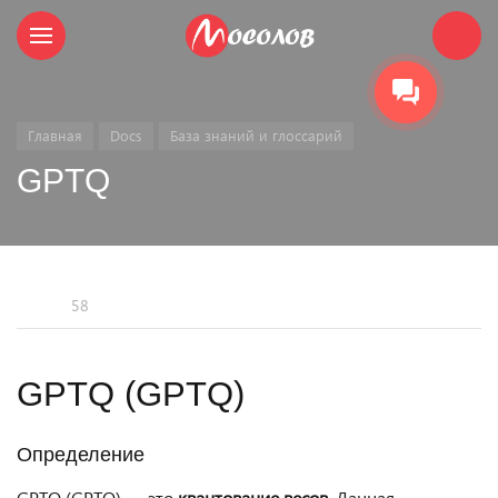
Главная
Docs
База знаний и глоссарий
GPTQ
58
GPTQ (GPTQ)
Определение
GPTQ (GPTQ) — это
квантование весов
. Данная