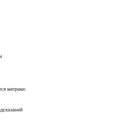
и
ся метрики:
едсказаний