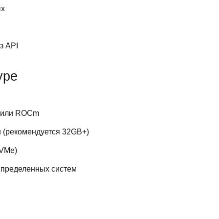
ых
з API
уре
 или ROCm
 (рекомендуется 32GB+)
NVMe)
спределенных систем