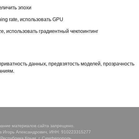
еличить эпохи
ing rate, использовать GPU
ze, использовать градиентный чекпоинтинг
приватность данных, предвзятость моделей, прозрачность
аниям.
ание материалов сайта запрещено.
 Игорь Александрович, ИНН: 910223315277
 Республика Крым, г. Симферополь