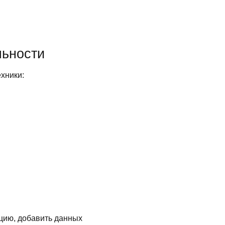
льности
хники:
цию, добавить данных