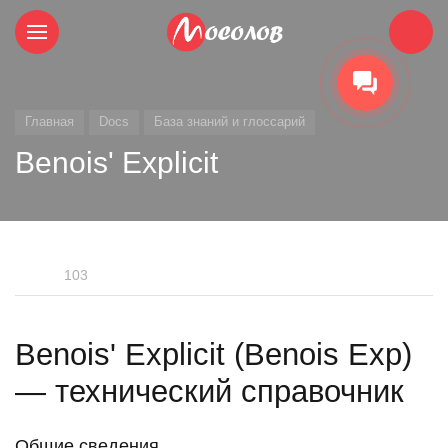
Главная
Docs
База знаний и глоссарий
Benois' Explicit
103
Benois' Explicit (Benois Exp)
— технический справочник
Общие сведения