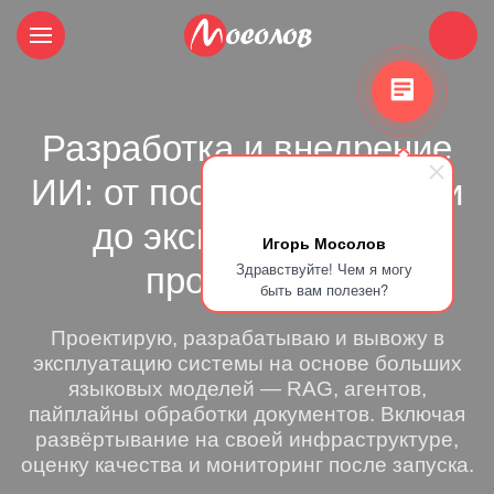
Разработка и внедрение
ИИ: от постановки задачи
до эксплуатации в
Игорь Мосолов
Здравствуйте! Чем я могу
продакшене
быть вам полезен?
Проектирую, разрабатываю и вывожу в
эксплуатацию системы на основе больших
языковых моделей — RAG, агентов,
пайплайны обработки документов. Включая
развёртывание на своей инфраструктуре,
оценку качества и мониторинг после запуска.