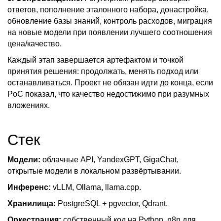
ответов, пополнение эталонного набора, донастройка,
обновление базы знаний, контроль расходов, миграция
на новые модели при появлении лучшего соотношения
цена/качество.
Каждый этап завершается артефактом и точкой
принятия решения: продолжать, менять подход или
останавливаться. Проект не обязан идти до конца, если
PoC показал, что качество недостижимо при разумных
вложениях.
Стек
Модели:
облачные API, YandexGPT, GigaChat,
открытые модели в локальном развёртывании.
Инференс:
vLLM, Ollama, llama.cpp.
Хранилища:
PostgreSQL + pgvector, Qdrant.
Оркестрация:
собственный код на Python, n8n для