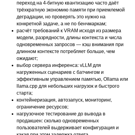
переход на 4-битную квантизацию часто даёт
трёхкратную экономию памяти при приемлемой
деградации, но проверять это нужно на
конкретной задаче, а не по бенчмаркам;
расчёт требований к VRAM исходя из размера
модели, разрядности, длины контекста и числа
одновременных запросов — кэш внимания при
длинном контексте потребляет больше, чем
ожидают;
выбор сервера инференса: vLLM для
нагруженных сценариев с батчингом и
эффективным управлением памятью, Ollama или
llama.cpp для небольших нагрузок и быстрого
старта;
контейнеризация, автозапуск, мониторинг,
ограничение ресурсов;
нагрузочное тестирование до вывода в
продакшен: сколько одновременных
пользователей выдерживает конфигурация и
какая при этом задержка ответа.